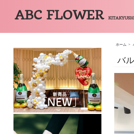
ABC FLOWER
KITAKYUS
ホーム
>
バ