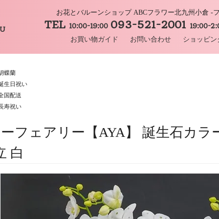
お花とバルーンショップ ABCフラワー北九州小倉 
TEL
093-521-2001
10:00-19:00
19:00-2
HU
お買い物ガイド
お問い合わせ
ショッピン
胡蝶蘭
誕生日祝い
全国配送
長寿祝い
ーフェアリー【AYA】 誕生石カ
立 白