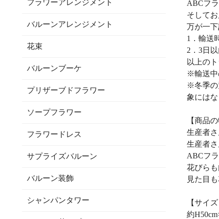
フラワーアレンジメント
ABCフ
そしてお
バルーンアレンジメント
万が一下
1．輸送
花束
2．3日
以上のト
バルーンブーケ
※輸送中
※冬季の
プリザーブドフラワー
象にはな
ソープフラワー
【商品の
生産者さ
フラワードレス
生産者さ
ABCフ
サプライズバルーン
花びらも
バルーン装飾
見た目も
シャンパンタワー
【サイズ
約H50cm