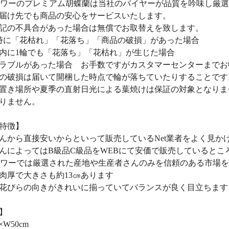
ラワーのプレミアム胡蝶蘭は当社のバイヤーが品質を吟味し厳
届け先でも商品の安心をサービスいたします。
記の不具合があった場合は無償でお取替えを致します。
時に「花枯れ」「花落ち」「商品の破損」があった場合
以内に1輪でも「花落ち」「花枯れ」が生じた場合
ラブルがあった場合 お手数ですがカスタマーセンターまでお
の破損は届いて開梱した時点で輪が落ちていたりすることです
置き場所や夏季の直射日光による葉焼けは保証の対象となりま
りません。
特徴】
んから直接安いからといって販売しているNet業者をよく見か
んによってはB級品C級品をWEBにて安価で販売しているとこ
ラワーでは厳選された産地や生産者さんのみを信頼のある市場
肉厚で大きさも約13㎝あります
花びらの向きがきれいに揃っていてバランスが良く目立ちます
】
×W50cm