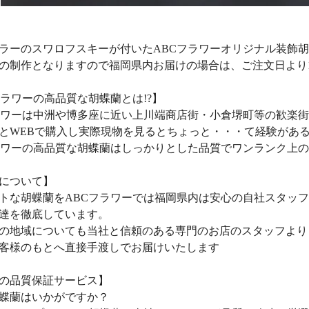
ラーのスワロフスキーが付いたABCフラワーオリジナル装飾
の制作となりますので福岡県内お届けの場合は、ご注文日より
フラワーの高品質な胡蝶蘭とは!?】
ラワーは中洲や博多座に近い上川端商店街・小倉堺町等の歓楽
とWEBで購入し実際現物を見るとちょっと・・・て経験があ
ラワーの高品質な胡蝶蘭はしっかりとした品質でワンランク上
について】
トな胡蝶蘭をABCフラワーでは福岡県内は安心の自社スタッ
達を徹底しています。
の地域についても当社と信頼のある専門のお店のスタッフより
客様のもとへ直接手渡しでお届けいたします
の品質保証サービス】
蝶蘭はいかがですか？