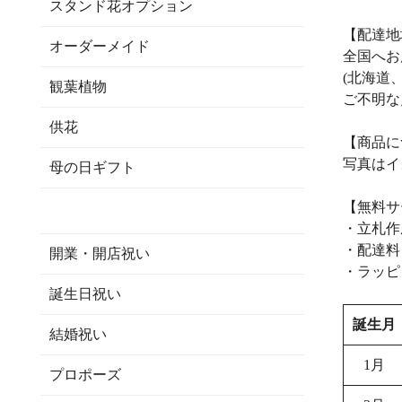
スタンド花オプション
【配達地
オーダーメイド
全国へお
(北海道
観葉植物
ご不明な
供花
【商品に
写真はイ
母の日ギフト
【無料サ
・立札作
・配達料
開業・開店祝い
・ラッピ
誕生日祝い
誕生月
結婚祝い
1月
プロポーズ