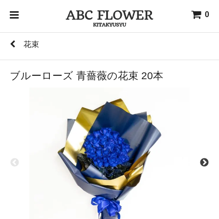
0
花束
ブルーローズ 青薔薇の花束 20本