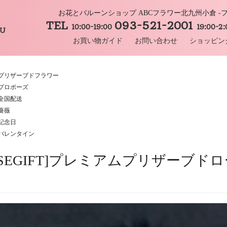
お花とバルーンショップ ABCフラワー北九州小倉 
TEL
093-521-2001
10:00-19:00
19:00-2
HU
お買い物ガイド
お問い合わせ
ショッピン
プリザーブドフラワー
プロポーズ
全国配送
薔薇
記念日
バレンタイン
OSEGIFT]プレミアムプリザーブド