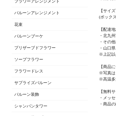
フラワーアレンジメント
【サイズ
バルーンアレンジメント
(ボックス)
花束
【配達地
・北九州
バルーンブーケ
・その他
プリザーブドフラワー
・山口県
※上記以
ソープフラワー
【商品に
フラワードレス
※写真は
※高温多
サプライズバルーン
【無料サ
バルーン装飾
・メッセ
・商品の
シャンパンタワー