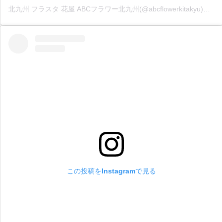
北九州 フラスタ 花屋 ABCフラワー北九州(@abcflowerkitakyu)がシェアした投稿
この投稿をInstagramで見る