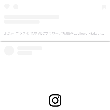
北九州 フラスタ 花屋 ABCフラワー北九州(@abcflowerkitakyu)がシェアした投稿