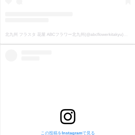
北九州 フラスタ 花屋 ABCフラワー北九州(@abcflowerkitakyu)がシェアした投稿
この投稿をInstagramで見る