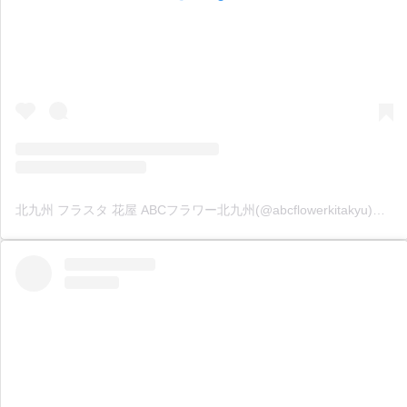
北九州 フラスタ 花屋 ABCフラワー北九州(@abcflowerkitakyu)がシェアした投稿