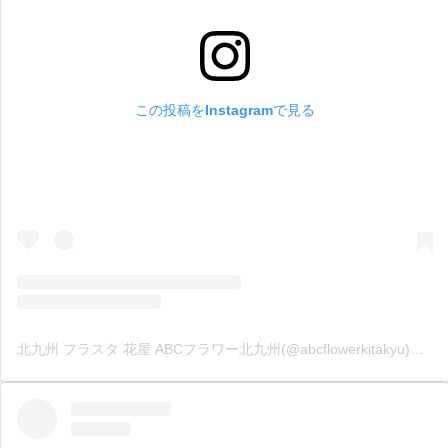
この投稿をInstagramで見る
北九州 フラスタ 花屋 ABCフラワー北九州(@abcflowerkitakyu)がシェアした投稿