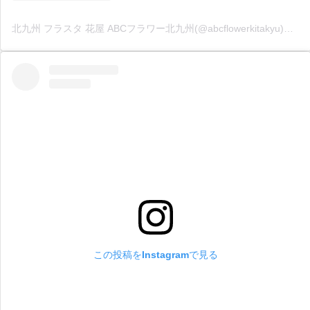
北九州 フラスタ 花屋 ABCフラワー北九州(@abcflowerkitakyu)がシェアした投稿
この投稿をInstagramで見る