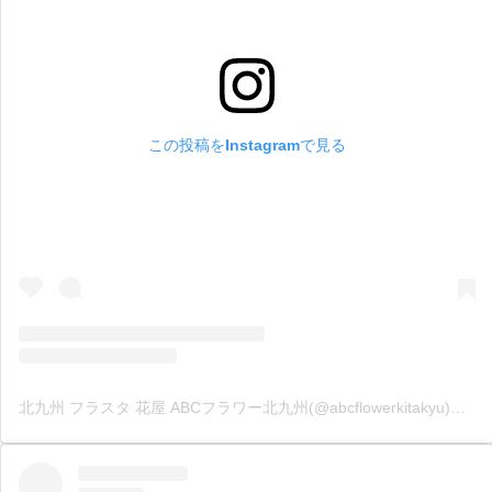
この投稿をInstagramで見る
北九州 フラスタ 花屋 ABCフラワー北九州(@abcflowerkitakyu)がシェアした投稿